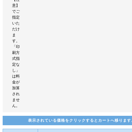
意】
でご
指定
いた
だけ
ま
す。
「印
刷方
式指
定な
し」
は料
金が
加算
され
ませ
ん。
表示されている価格をクリックするとカートへ移ります