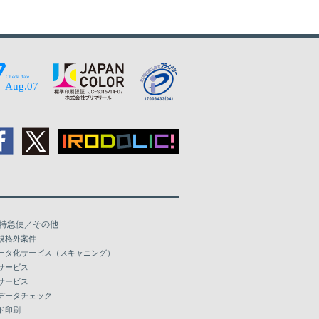
96,625
115,746
101,824
121,987
107,038
128,244
112,236
134,486
116,393
139,478
120,549
144,472
124,704
149,465
128,845
154,459
特急便／その他
133,507
159,958
規格外案件
ータ化サービス（スキャニング）
137,661
164,951
サービス
サービス
141,818
169,945
データチェック
ド印刷
145,974
174,923