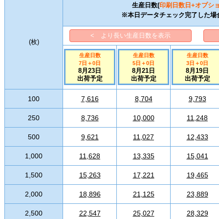
生産日数(
印刷日数
日+オプシ
※本日データチェック完了した場
< より長い生産日数を表示
(
枚
)
生産日数
生産日数
生産日数
7日
＋
0
日
5日
＋
0
日
3日
＋
0
日
8月23日
8月21日
8月19日
出荷予定
出荷予定
出荷予定
100
7,616
8,704
9,793
250
8,736
10,000
11,248
500
9,621
11,027
12,433
1,000
11,628
13,335
15,041
1,500
15,263
17,221
19,465
2,000
18,896
21,125
23,889
2,500
22,547
25,027
28,329