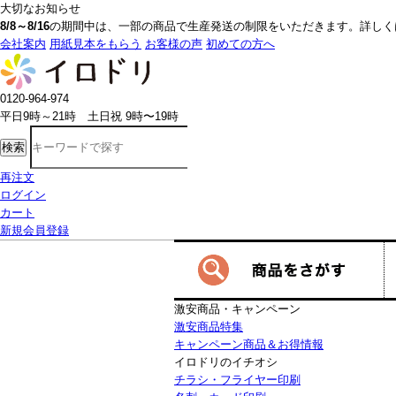
大切なお知らせ
8/8～8/16
の期間中は、一部の商品で生産発送の制限をいただきます。詳しく
会社案内
用紙見本をもらう
お客様の声
初めての方へ
0120-964-974
平日9時～21時 土日祝 9時〜19時
検索
再注文
ログイン
カート
新規会員登録
激安商品・キャンペーン
激安商品特集
キャンペーン商品＆お得情報
イロドリのイチオシ
チラシ・フライヤー印刷