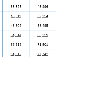
38,395
45,996
43,611
52,254
48,809
58,495
54,514
65,259
59,712
71,501
64,912
77,742
70,109
84,000
75,324
90,240
80,523
96,498
85,723
102,740
90,920
108,983