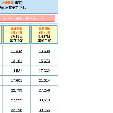
ョン日数
日
出荷)
合の出荷予定です。
より短い生産日数を表示 >
生産日数
生産日数
2日
＋
0
日
1日
＋
0
日
8月18日
8月17日
出荷予定
出荷予定
11,432
13,638
13,161
15,673
14,521
17,332
17,601
21,014
22,799
27,256
27,999
33,513
33,198
39,755