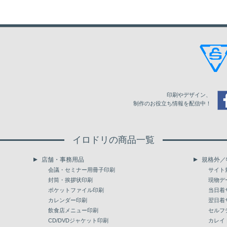
8,500
67,217
72,795
82,483
9,000
70,868
76,699
86,908
9,500
74,501
80,587
91,330
10,000
78,137
84,489
95,756
10,500
81,061
87,618
99,312
印刷やデザイン、
11,000
83,967
90,731
102,851
制作のお役立ち情報を配信中！
11,500
86,891
93,859
106,390
イロドリの商品一覧
12,000
89,798
96,989
109,930
店舗・事務用品
規格外／
12,500
93,228
100,622
113,976
会議・セミナー用冊子印刷
サイト
封筒・挨拶状印刷
現物デ
13,000
96,134
103,736
117,530
ポケットファイル印刷
当日着
カレンダー印刷
翌日着
13,500
99,059
106,866
121,070
飲食店メニュー印刷
セルフ
14,000
CD/DVDジャケット印刷
101,966
109,993
124,610
カレイ