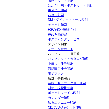
名刺・カード印刷
はがき印刷・ポストカード印刷
ポスター印刷
パネル印刷
DM・ダイレクトメール印刷
チケット印刷
FSC®森林認証印刷
RGB対応商品
ポスティングサービス
デザイン制作
デザインサポート
パンフレット・冊子系
パンフレット・カタログ印刷
中綴じ小冊子印刷
無線綴じ冊子印刷
電子ブック
店舗・事務用品
会議・セミナー用冊子印刷
封筒・挨拶状印刷
ポケットファイル印刷
カレンダー印刷
飲食店メニュー印刷
CD/DVDジャケット印刷