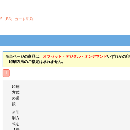
A5（B6）カード印刷
※当ページの商品は、
オフセット・デジタル・オンデマンド
いずれかの印
印刷方法のご指定は承れません。
1
印刷
方式
の選
択
※印
刷方
式を
【任