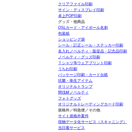
クリアファイル印刷
サイン・ディスプレイ印刷
卓上POP印刷
グッズ・他商品
QSLカード・アイボール名刺
包装紙
ショッピング袋
シール・訂正シール・ステッカー印刷
名入れノベルティ・販促品・記念品印刷
ノベルティ・グッズ印刷
Ｔシャツ等ウェアプリント印刷
うちわ印刷
パッケージ印刷・カード台紙
抗菌・衛生アイテム
オリジナルトランプ
間伐材ノベルティ
フォトグッズ
オリジナルトレーディングカード印刷
規格外／特急便／その他
サイト規格外案件
現物データ化サービス（スキャニング）
当日着サービス