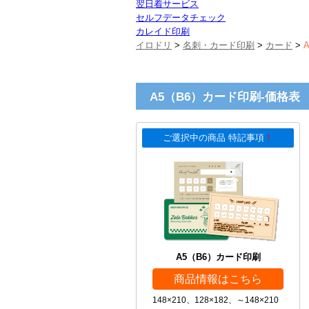
翌日着サービス
セルフデータチェック
カレイド印刷
イロドリ
>
名刺・カード印刷
>
カード
>
A5（B6）カード印刷-価格表
ご選択中の商品 特記事項
！
A5（B6）カード印刷
商品情報はこちら
148×210、128×182、～148×210