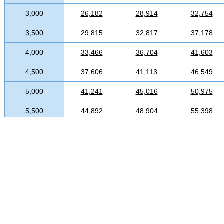
3,000
26,182
28,914
32,754
3,500
29,815
32,817
37,178
4,000
33,466
36,704
41,603
4,500
37,606
41,113
46,549
5,000
41,241
45,016
50,975
5,500
44,892
48,904
55,398
6,000
48,525
52,807
59,823
6,500
52,159
56,710
64,248
7,000
55,794
60,597
68,688
7,500
59,442
64,501
73,112
8,000
63,078
68,388
77,536