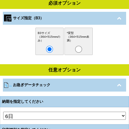
必須オプション
サイズ指定（B3）
B3サイズ
*変型
（364×515mmの
（364×515mm未
み）
満）
任意オプション
お急ぎデータチェック
納期を指定してください