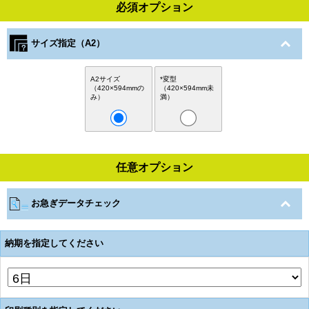
必須オプション
サイズ指定（A2）
A2サイズ
*変型
（420×594mmの
（420×594mm未
み）
満）
任意オプション
お急ぎデータチェック
納期を指定してください